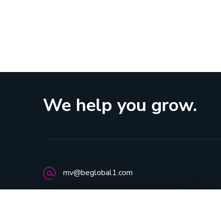
We help you grow.
mv@beglobal1.com
(407) 800-3934